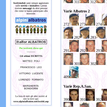
311
312
Iscrivendoti
sarai sempre aggiornato
sulle
novità
e
iniziative
e potrai
ricevere
messaggi
da altre persone
Varie Albatros 2
che come te hanno partecipato alla
missione.
272
273
274
282
283
Per iscriverti clicca qui
291
292
293
______
Gli ultimi ISCRITTI:
MATTEO POLI
301
302
FRANCESCO LEO
VITTORIO LUCENTE
409
LORENZO FORMATO
Varie Rep.A.San.
MARGHERITA
BONGIORNI
La lista di tutti gli altri iscritti al
390
391
392
sito la trovi qui:
www.alpinialbatros.net/iscritti.asp