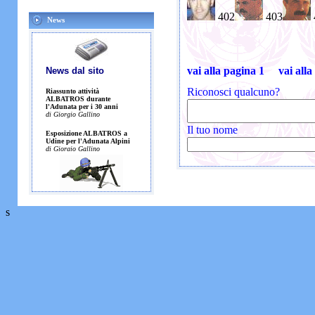
402
403
News
vai alla pagina 1
vai alla
Riconosci qualcuno?
Il tuo nome
s