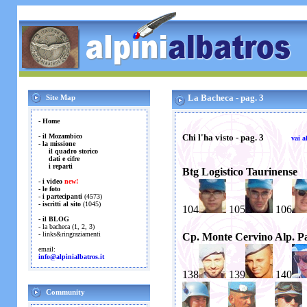
La Bacheca - pag. 3
Site Map
-
Home
-
il Mozambico
Chi l'ha visto - pag. 3
vai a
- la missione
il quadro storico
dati e cifre
i reparti
Btg Logistico Taurinense
-
i video
new!
-
le foto
-
i partecipanti
(4573)
-
iscritti al sito
(1045)
104
105
106
-
il BLOG
-
la bacheca
(
1
,
2
,
3
)
-
links&ringraziamenti
Cp. Monte Cervino Alp. Pa
email:
info@alpinialbatros.it
138
139
140
Community