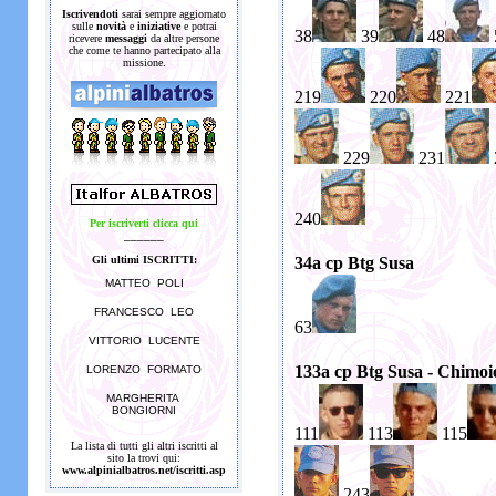
Iscrivendoti
sarai sempre aggiornato
sulle
novità
e
iniziative
e potrai
38
39
48
ricevere
messaggi
da altre persone
che come te hanno partecipato alla
missione.
219
220
221
229
231
240
Per iscriverti clicca qui
______
34a cp Btg Susa
Gli ultimi ISCRITTI:
MATTEO POLI
FRANCESCO LEO
63
VITTORIO LUCENTE
133a cp Btg Susa - Chimoi
LORENZO FORMATO
MARGHERITA
BONGIORNI
111
113
115
La lista di tutti gli altri iscritti al
sito la trovi qui:
www.alpinialbatros.net/iscritti.asp
243