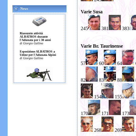
News
Varie Susa
245
381
383
Varie Br. Taurinense
57
60
64
82
83
88
154
155
170
171
173
268
269