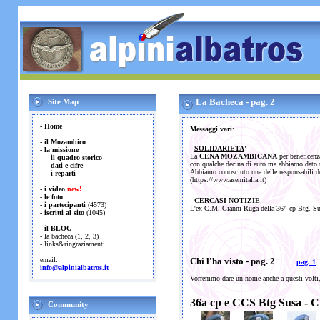
La Bacheca - pag. 2
Site Map
-
Home
Messaggi vari
:
-
il Mozambico
-
SOLIDARIETA
'
- la missione
La
CENA MOZAMBICANA
per beneficenza
il quadro storico
con qualche decina di euro ma abbiamo dato u
dati e cifre
Abbiamo conosciuto una delle responsabili
i reparti
(https://www.asemitalia.it)
-
i video
new!
-
le foto
-
CERCASI NOTIZIE
-
i partecipanti
(4573)
L'ex C.M. Gianni Ruga della 36^ cp Btg. Susa
-
iscritti al sito
(1045)
-
il BLOG
-
la bacheca
(
1
,
2
,
3
)
-
links&ringraziamenti
email:
Chi l'ha visto - pag. 2
pag. 1
info@alpinialbatros.it
Vorremmo dare un nome anche a questi volti, 
36a cp e CCS Btg Susa - 
Community