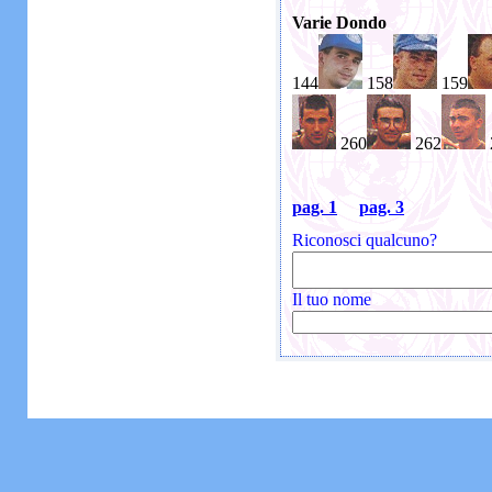
Varie Dondo
144
158
159
260
262
pag. 1
pag. 3
Riconosci qualcuno?
Il tuo nome